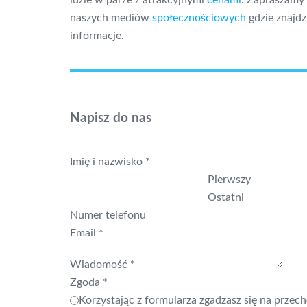
idzie w parze z atrakcyjnymi
cenami
. Zapraszamy
naszych mediów
społecznościowych
gdzie znajdz
informacje.
Napisz do nas
Imię i nazwisko
*
Pierwszy
Ostatni
Numer telefonu
Email
*
Wiadomość
*
Zgoda
*
Korzystając z formularza zgadzasz się na przec