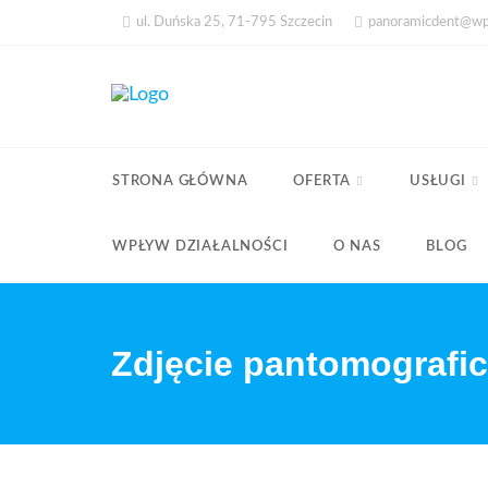
Skip
ul. Duńska 25, 71-795 Szczecin
panoramicdent@wp
to
content
STRONA GŁÓWNA
OFERTA
USŁUGI
WPŁYW DZIAŁALNOŚCI
O NAS
BLOG
Zdjęcie pantomografi