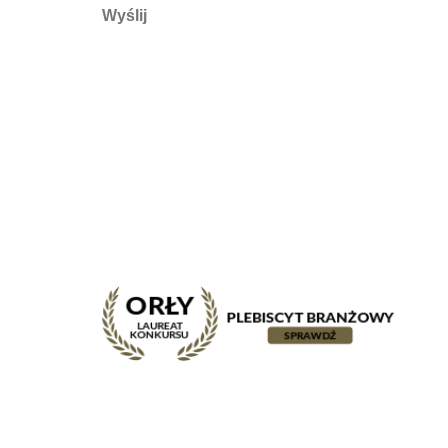
Wyślij
PanoramicDent