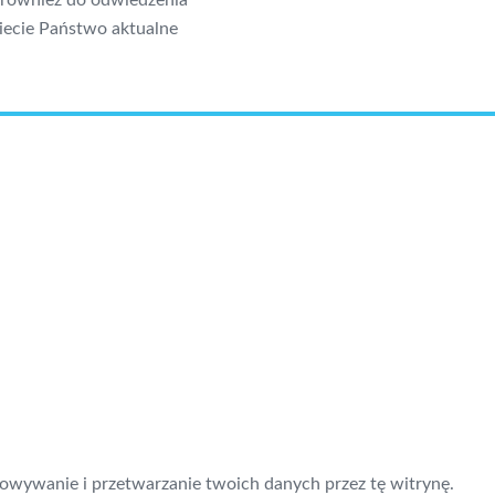
 również do odwiedzenia
iecie Państwo aktualne
howywanie i przetwarzanie twoich danych przez tę witrynę.