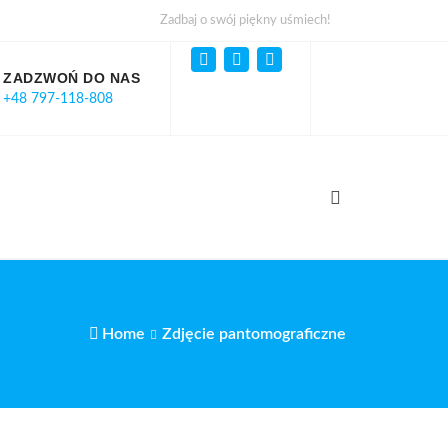
Zadbaj o swój piękny uśmiech!
ZADZWOŃ DO NAS
+48 797-118-808
Home
Zdjęcie pantomograficzne