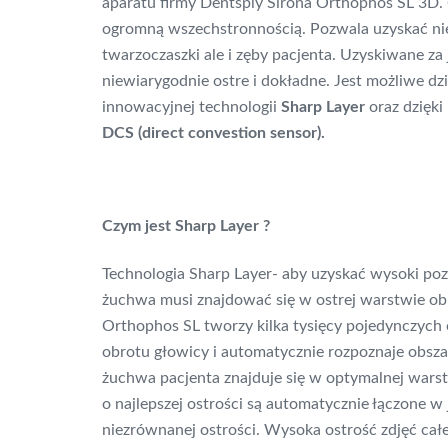
aparatu firmy Dentsply Sirona Orthophos SL 3D. 
ogromną wszechstronnością. Pozwala uzyskać nie
twarzoczaszki ale i zęby pacjenta. Uzyskiwane za
niewiarygodnie ostre i dokładne. Jest możliwe dz
innowacyjnej technologii
Sharp Layer
oraz dzięk
DCS (direct convestion sensor).
Czym jest Sharp Layer ?
Technologia Sharp Layer- aby uzyskać wysoki pozi
żuchwa musi znajdować się w ostrej warstwie ob
Orthophos SL tworzy kilka tysięcy pojedynczych
obrotu głowicy i automatycznie rozpoznaje obsza
żuchwa pacjenta znajduje się w optymalnej wars
o najlepszej ostrości są automatycznie łączone w
niezrównanej ostrości. Wysoka ostrość zdjęć całe