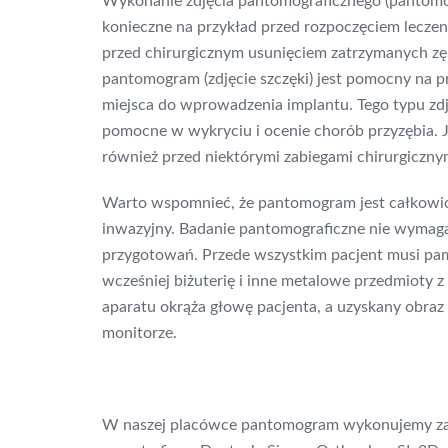
Wykonanie zdjęcia pantomograficznego (pantomogr
konieczne na przykład przed rozpoczęciem lecze
przed chirurgicznym usunięciem zatrzymanych zę
pantomogram (zdjęcie szczęki) jest pomocny na prz
miejsca do wprowadzenia implantu. Tego typu zdj
pomocne w wykryciu i ocenie chorób przyzębia. 
również przed niektórymi zabiegami chirurgiczny
Warto wspomnieć, że pantomogram jest całkowic
inwazyjny. Badanie pantomograficzne nie wymaga
przygotowań. Przede wszystkim pacjent musi pam
wcześniej biżuterię i inne metalowe przedmioty z 
aparatu okrąża głowę pacjenta, a uzyskany obraz 
monitorze.
W naszej placówce pantomogram wykonujemy z